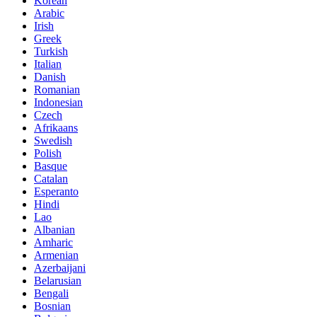
Korean
Arabic
Irish
Greek
Turkish
Italian
Danish
Romanian
Indonesian
Czech
Afrikaans
Swedish
Polish
Basque
Catalan
Esperanto
Hindi
Lao
Albanian
Amharic
Armenian
Azerbaijani
Belarusian
Bengali
Bosnian