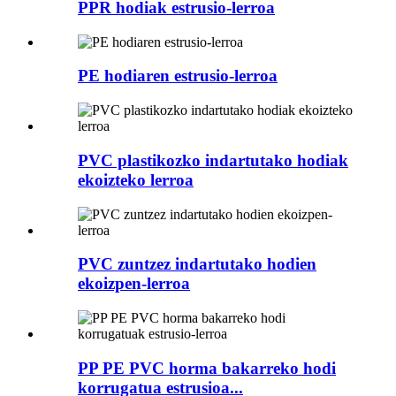
PPR hodiak estrusio-lerroa
PE hodiaren estrusio-lerroa
PVC plastikozko indartutako hodiak
ekoizteko lerroa
PVC zuntzez indartutako hodien
ekoizpen-lerroa
PP PE PVC horma bakarreko hodi
korrugatua estrusioa...