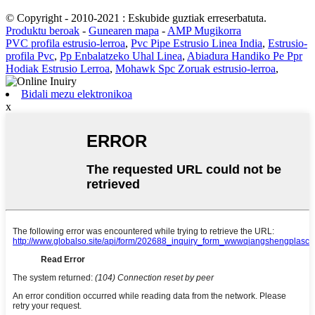
© Copyright - 2010-2021 : Eskubide guztiak erreserbatuta.
Produktu beroak
-
Gunearen mapa
-
AMP Mugikorra
PVC profila estrusio-lerroa
,
Pvc Pipe Estrusio Linea India
,
Estrusio-
profila Pvc
,
Pp Enbalatzeko Uhal Linea
,
Abiadura Handiko Pe Ppr
Hodiak Estrusio Lerroa
,
Mohawk Spc Zoruak estrusio-lerroa
,
Bidali mezu elektronikoa
x