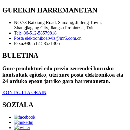
GUREKIN HARREMANETAN
NO.78 Baixiong Road, Sanxing, Jinfeng Town,
Zhangjiagang City, Jiangsu Probintzia, Txina.
Tel:
+86-512-58579818
Posta elektronikoa:
wlz@mr5.com.cn
Faxa:
+86-512-58531306
BULETINA
Gure produktuei edo prezio-zerrendei buruzko
kontsultak egiteko, utzi zure posta elektronikoa eta
24 orduko epean jarriko gara harremanetan.
KONTSULTA ORAIN
SOZIALA