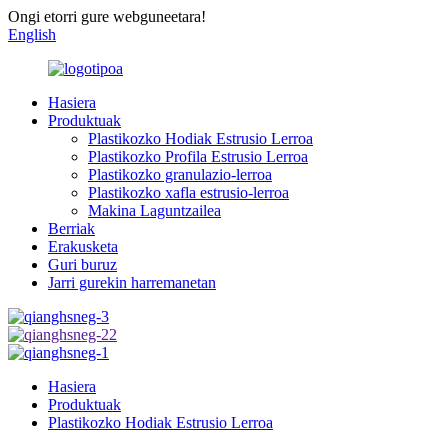
Ongi etorri gure webguneetara!
English
Hasiera
Produktuak
Plastikozko Hodiak Estrusio Lerroa
Plastikozko Profila Estrusio Lerroa
Plastikozko granulazio-lerroa
Plastikozko xafla estrusio-lerroa
Makina Laguntzailea
Berriak
Erakusketa
Guri buruz
Jarri gurekin harremanetan
Hasiera
Produktuak
Plastikozko Hodiak Estrusio Lerroa