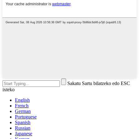
Sakatu Sartu bilatzeko edo ESC
ixteko
English
French
German
Portuguese
Spanish
Russian
Japanese