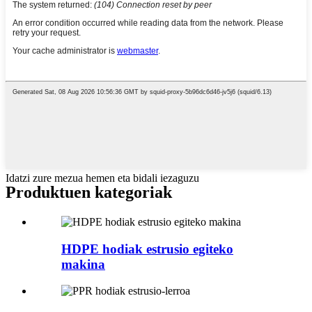
Idatzi zure mezua hemen eta bidali iezaguzu
Produktuen kategoriak
HDPE hodiak estrusio egiteko
makina