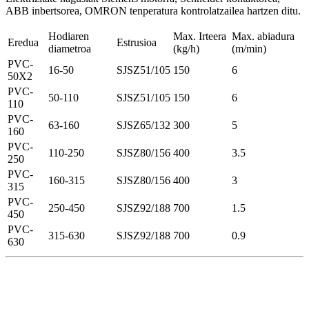
ABB inbertsorea, OMRON tenperatura kontrolatzailea hartzen ditu.
Hodiaren
Max. Irteera
Max. abiadura
Eredua
Estrusioa
diametroa
(kg/h)
(m/min)
PVC-
16-50
SJSZ51/105
150
6
50X2
PVC-
50-110
SJSZ51/105
150
6
110
PVC-
63-160
SJSZ65/132
300
5
160
PVC-
110-250
SJSZ80/156
400
3.5
250
PVC-
160-315
SJSZ80/156
400
3
315
PVC-
250-450
SJSZ92/188
700
1.5
450
PVC-
315-630
SJSZ92/188
700
0.9
630