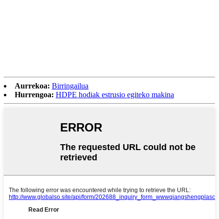
Aurrekoa:
Birringailua
Hurrengoa:
HDPE hodiak estrusio egiteko makina