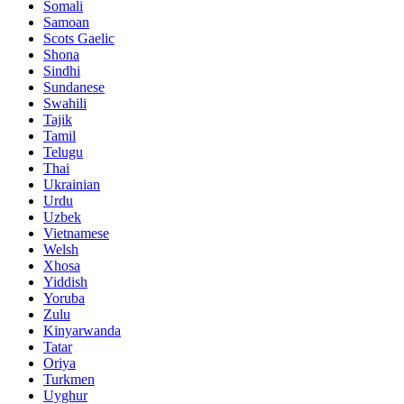
Somali
Samoan
Scots Gaelic
Shona
Sindhi
Sundanese
Swahili
Tajik
Tamil
Telugu
Thai
Ukrainian
Urdu
Uzbek
Vietnamese
Welsh
Xhosa
Yiddish
Yoruba
Zulu
Kinyarwanda
Tatar
Oriya
Turkmen
Uyghur