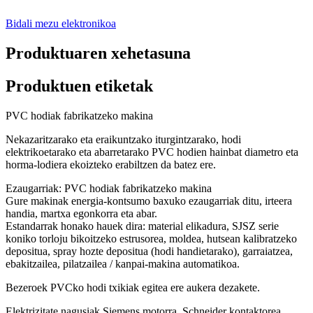
Bidali mezu elektronikoa
Produktuaren xehetasuna
Produktuen etiketak
PVC hodiak fabrikatzeko makina
Nekazaritzarako eta eraikuntzako iturgintzarako, hodi
elektrikoetarako eta abarretarako PVC hodien hainbat diametro eta
horma-lodiera ekoizteko erabiltzen da batez ere.
Ezaugarriak: PVC hodiak fabrikatzeko makina
Gure makinak energia-kontsumo baxuko ezaugarriak ditu, irteera
handia, martxa egonkorra eta abar.
Estandarrak honako hauek dira: material elikadura, SJSZ serie
koniko torloju bikoitzeko estrusorea, moldea, hutsean kalibratzeko
depositua, spray hozte depositua (hodi handietarako), garraiatzea,
ebakitzailea, pilatzailea / kanpai-makina automatikoa.
Bezeroek PVCko hodi txikiak egitea ere aukera dezakete.
Elektrizitate nagusiak Siemens motorra, Schneider kontaktorea,