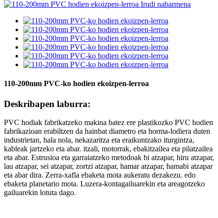
110-200mm PVC-ko hodien ekoizpen-lerroa
Deskribapen laburra:
PVC hodiak fabrikatzeko makina batez ere plastikozko PVC hodien
fabrikazioan erabiltzen da hainbat diametro eta horma-lodiera duten
industrietan, hala nola, nekazaritza eta eraikuntzako iturgintza,
kableak jartzeko eta abar. itzali, motorrak, ebakitzailea eta pilatzailea
eta abar. Estrusioa eta garraiatzeko metodoak bi atzapar, hiru atzapar,
lau atzapar, sei atzapar, zortzi atzapar, hamar atzapar, hamabi atzapar
eta abar dira. Zerra-xafla ebaketa mota aukeratu dezakezu. edo
ebaketa planetario mota. Luzera-kontagailuarekin eta areagotzeko
gailuarekin lotuta dago.