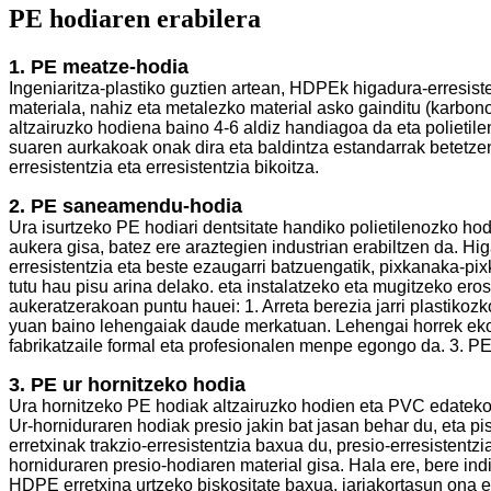
PE hodiaren erabilera
1. PE meatze-hodia
Ingeniaritza-plastiko guztien artean, HDPEk higadura-erresis
materiala, nahiz eta metalezko material asko gainditu (karbonoz
altzairuzko hodiena baino 4-6 aldiz handiagoa da eta polietil
suaren aurkakoak onak dira eta baldintza estandarrak betetze
erresistentzia eta erresistentzia bikoitza.
2. PE saneamendu-hodia
Ura isurtzeko PE hodiari dentsitate handiko polietilenozko ho
aukera gisa, batez ere araztegien industrian erabiltzen da. Higa
erresistentzia eta beste ezaugarri batzuengatik, pixkanaka-pi
tutu hau pisu arina delako. eta instalatzeko eta mugitzeko eros
aukeratzerakoan puntu hauei: 1. Arreta berezia jarri plastikoz
yuan baino lehengaiak daude merkatuan. Lehengai horrek ekoitz
fabrikatzaile formal eta profesionalen menpe egongo da. 3. PE
3. PE ur hornitzeko hodia
Ura hornitzeko PE hodiak altzairuzko hodien eta PVC edateko
Ur-horniduraren hodiak presio jakin bat jasan behar du, eta 
erretxinak trakzio-erresistentzia baxua du, presio-erresisten
horniduraren presio-hodiaren material gisa. Hala ere, bere ind
HDPE erretxina urtzeko biskositate baxua, jariakortasun ona e