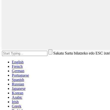
Sakatu Sartu bilatzeko edo ESC ixt
English
French
German
Portuguese
Spanish
Russian
Japanese
Korean
Arabic
Irish
Greek