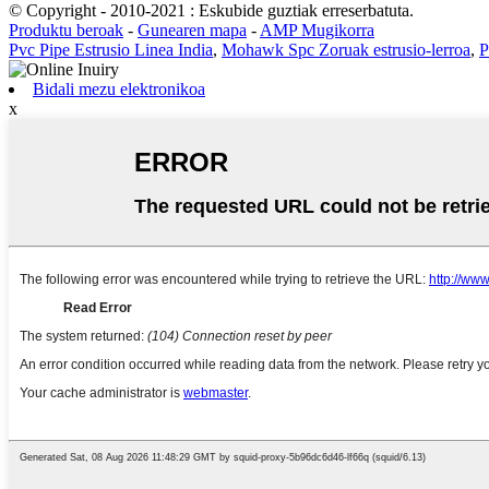
© Copyright - 2010-2021 : Eskubide guztiak erreserbatuta.
Produktu beroak
-
Gunearen mapa
-
AMP Mugikorra
Pvc Pipe Estrusio Linea India
,
Mohawk Spc Zoruak estrusio-lerroa
,
P
Bidali mezu elektronikoa
x