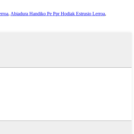
erroa
,
Abiadura Handiko Pe Ppr Hodiak Estrusio Lerroa
,