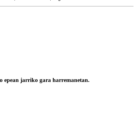
ko epean jarriko gara harremanetan.