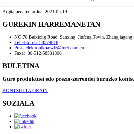
Argitalpenaren ordua: 2021-05-19
GUREKIN HARREMANETAN
NO.78 Baixiong Road, Sanxing, Jinfeng Town, Zhangjiagang Ci
Tel:
+86-512-58579818
Posta elektronikoa:
wlz@mr5.com.cn
Faxa:
+86-512-58531306
BULETINA
Gure produktuei edo prezio-zerrendei buruzko kontsul
KONTSULTA ORAIN
SOZIALA