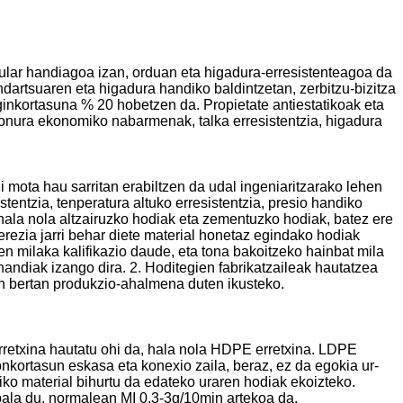
ular handiagoa izan, orduan eta higadura-erresistenteagoa da
indartsuaren eta higadura handiko baldintzetan, zerbitzu-bizitza
ginkortasuna % 20 hobetzen da. Propietate antiestatikoak eta
 onura ekonomiko nabarmenak, talka erresistentzia, higadura
 mota hau sarritan erabiltzen da udal ingeniaritzarako lehen
stentzia, tenperatura altuko erresistentzia, presio handiko
hala nola altzairuzko hodiak eta zementuzko hodiak, batez ere
berezia jarri behar diete material honetaz egindako hodiak
en milaka kalifikazio daude, eta tona bakoitzeko hainbat mila
handiak izango dira. 2. Hoditegien fabrikatzaileak hautatzea
an bertan produkzio-ahalmena duten ikusteko.
rretxina hautatu ohi da, hala nola HDPE erretxina. LDPE
onkortasun eskasa eta konexio zaila, beraz, ez da egokia ur-
iko material bihurtu da edateko uraren hodiak ekoizteko.
bala du, normalean MI 0,3-3g/10min artekoa da.