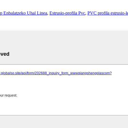
p Enbalatzeko Uhal Linea
,
Estrusio-profila Pvc
,
PVC profila estrusio-l