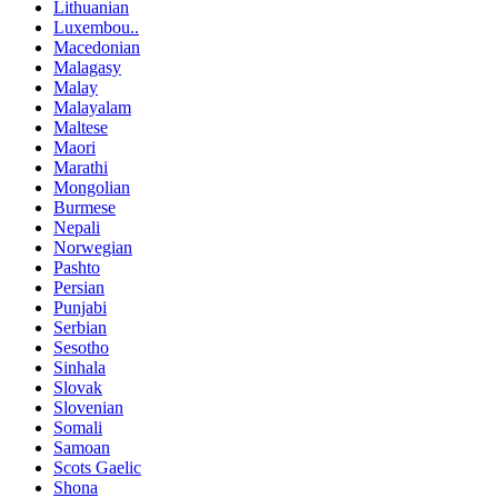
Lithuanian
Luxembou..
Macedonian
Malagasy
Malay
Malayalam
Maltese
Maori
Marathi
Mongolian
Burmese
Nepali
Norwegian
Pashto
Persian
Punjabi
Serbian
Sesotho
Sinhala
Slovak
Slovenian
Somali
Samoan
Scots Gaelic
Shona