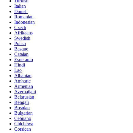
Turkish
Italian
Danish
Romanian
Indonesian
Czech
Afrikaans
Swedish
Polish
Basque
Catalan
Esperanto
Hindi
Lao
Albanian
Amharic
Armenian
Azerbaijani
Belarusian
Bengali
Bosnian
Bulgarian
Cebuano
Chichewa
Corsican