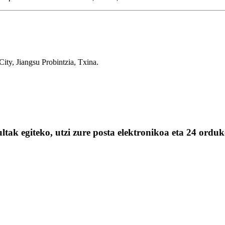
ty, Jiangsu Probintzia, Txina.
tak egiteko, utzi zure posta elektronikoa eta 24 ordu