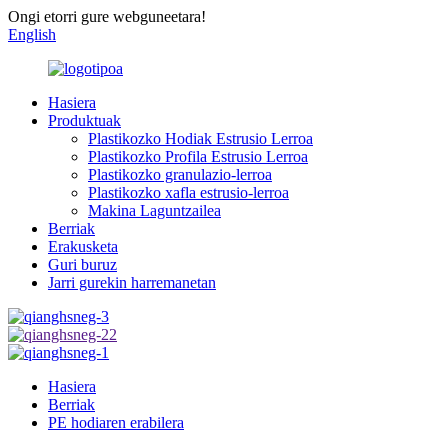
Ongi etorri gure webguneetara!
English
Hasiera
Produktuak
Plastikozko Hodiak Estrusio Lerroa
Plastikozko Profila Estrusio Lerroa
Plastikozko granulazio-lerroa
Plastikozko xafla estrusio-lerroa
Makina Laguntzailea
Berriak
Erakusketa
Guri buruz
Jarri gurekin harremanetan
Hasiera
Berriak
PE hodiaren erabilera